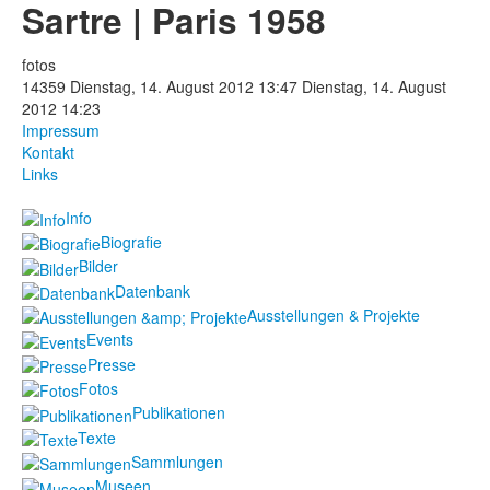
Sartre | Paris 1958
Fotos
fotos
Publikationen
14359
Dienstag, 14. August 2012 13:47
Dienstag, 14. August
2012 14:23
Texte
Impressum
Kontakt
Links
Sammlungen
Info
Museen
Biografie
Bilder
Datenbank
Ausstellungen & Projekte
Events
Presse
Fotos
Publikationen
Texte
Sammlungen
Museen