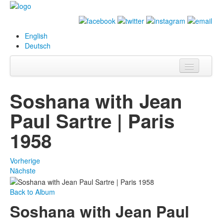
English
Deutsch
Info
Soshana with Jean
Biografie
Paul Sartre | Paris
Bilder
1958
Datenbank
Vorherige
Ausstellungen
Nächste
& Projekte
Back to Album
Events
Soshana with Jean Paul
Presse