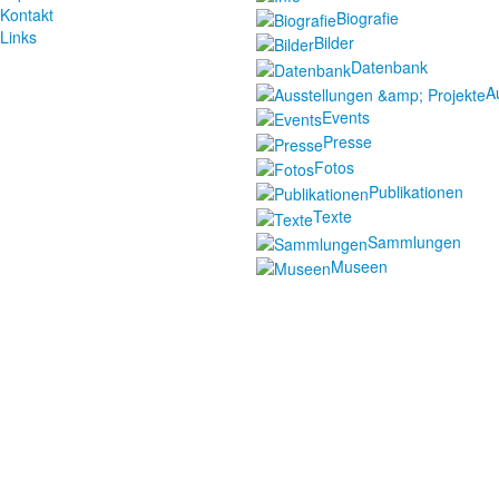
Kontakt
Biografie
Links
Bilder
Datenbank
A
Events
Presse
Fotos
Publikationen
Texte
Sammlungen
Museen