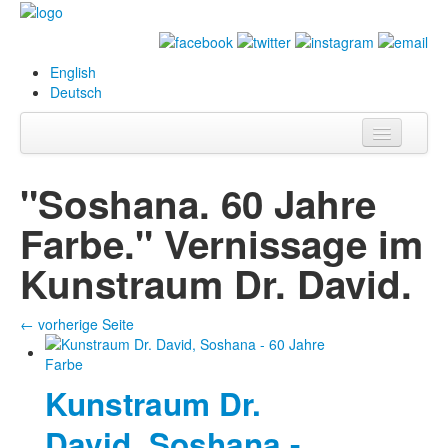
English
Deutsch
Info
"Soshana. 60 Jahre
Biografie
Farbe." Vernissage im
Bilder
Kunstraum Dr. David.
Datenbank
← vorherige Seite
Ausstellungen
& Projekte
Kunstraum Dr.
Events
David, Soshana -
Presse