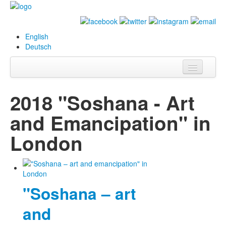
English
Deutsch
Info
2018 "Soshana - Art
Biografie
and Emancipation" in
Bilder
London
Datenbank
Ausstellungen
& Projekte
"Soshana – art
Events
and
Presse