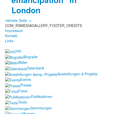
London
nächste Seite →
COM_RSMEDIAGALLERY_FOOTER_CREDITS
Impressum
Kontakt
Links
Info
Biografie
Bilder
Datenbank
Ausstellungen & Projekte
Events
Presse
Fotos
Publikationen
Texte
Sammlungen
Museen