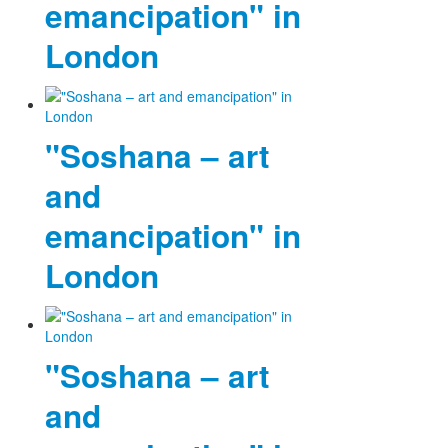
emancipation" in
Fotos
London
Publikationen
Texte
"Soshana – art
Sammlungen
and
Museen
emancipation" in
London
"Soshana – art
and