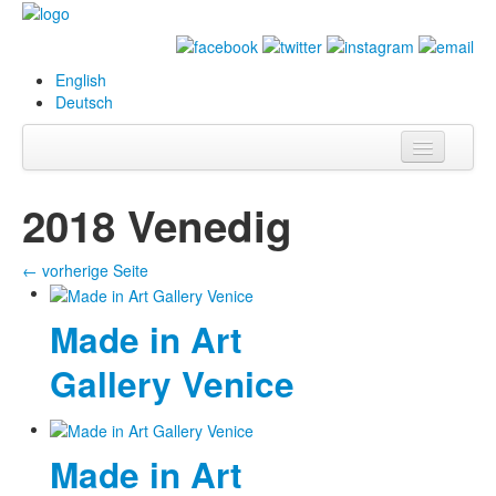
English
Deutsch
Info
2018 Venedig
Biografie
← vorherige Seite
Bilder
Datenbank
Made in Art
Gallery Venice
Ausstellungen
& Projekte
Events
Made in Art
Presse