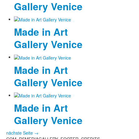
Gallery Venice
Fotos
Publikationen
Made in Art
Texte
Gallery Venice
Sammlungen
Museen
Made in Art
Gallery Venice
Made in Art
Gallery Venice
nächste Seite →
COM_RSMEDIAGALLERY_FOOTER_CREDITS