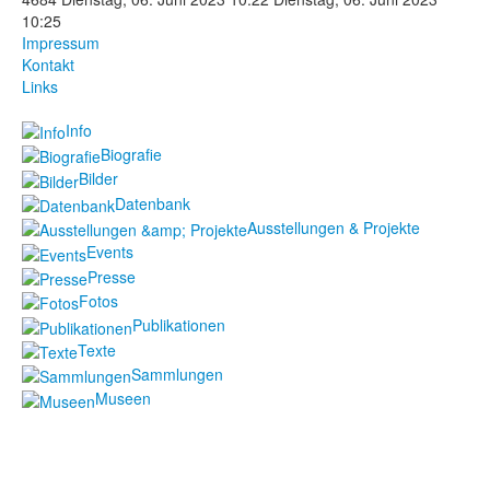
10:25
Fotos
Impressum
Kontakt
Publikationen
Links
Texte
Info
Biografie
Sammlungen
Bilder
Datenbank
Museen
Ausstellungen & Projekte
Events
Presse
Fotos
Publikationen
Texte
Sammlungen
Museen