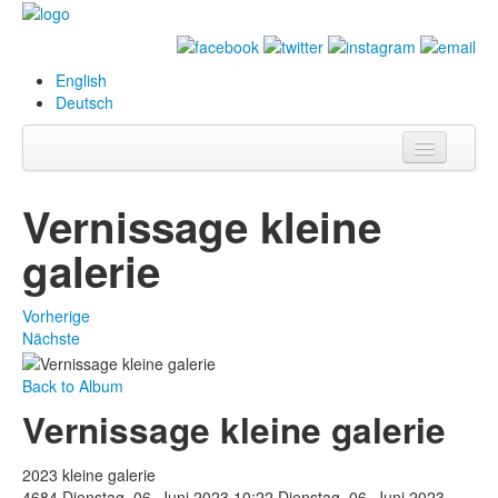
English
Deutsch
Info
Vernissage kleine
Biografie
galerie
Bilder
Vorherige
Datenbank
Nächste
Ausstellungen
Back to Album
& Projekte
Vernissage kleine galerie
Events
2023 kleine galerie
Presse
4684
Dienstag, 06. Juni 2023 10:22
Dienstag, 06. Juni 2023