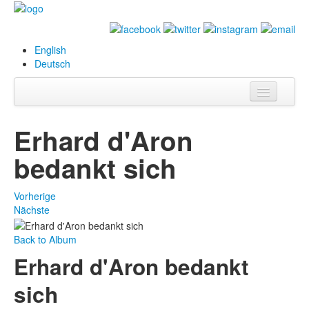
English
Deutsch
Info
Erhard d'Aron
Biografie
bedankt sich
Bilder
Vorherige
Datenbank
Nächste
Ausstellungen
Back to Album
& Projekte
Erhard d'Aron bedankt
Events
sich
Presse