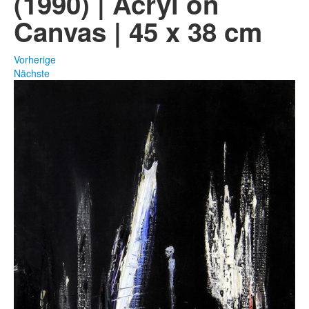
(1990) | Acryl on
Canvas | 45 x 38 cm
Fotos
Publikationen
Vorherige
Nächste
Texte
Sammlungen
Museen