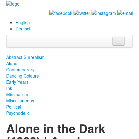
English
Deutsch
Info
Abstract Surrealism
Alone
Biografie
Contemporary
Dancing Colours
Bilder
Early Years
Ink
Datenbank
Minimalism
Miscellaneous
Ausstellungen
Political
& Projekte
Psychodelic
Alone in the Dark
Events
Presse