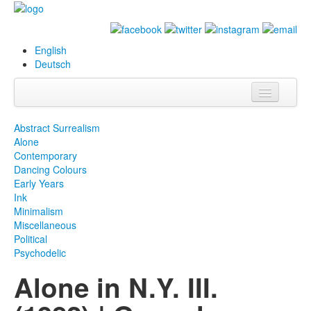
English
Deutsch
Info
Abstract Surrealism
Alone
Biografie
Contemporary
Dancing Colours
Bilder
Early Years
Ink
Datenbank
Minimalism
Miscellaneous
Ausstellungen
Political
& Projekte
Psychodelic
Alone in N.Y. III.
Events
Presse