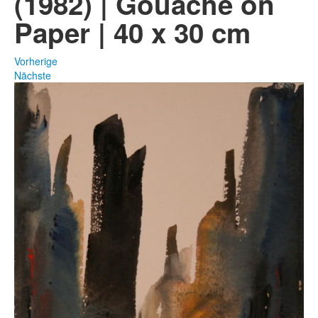
(1982) | Gouache on
Paper | 40 x 30 cm
Fotos
Publikationen
Vorherige
Nächste
Texte
Sammlungen
Museen