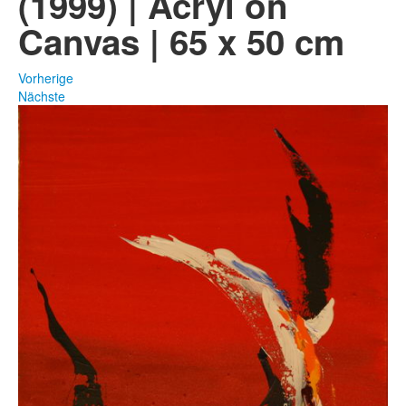
(1999) | Acryl on
Canvas | 65 x 50 cm
Fotos
Publikationen
Vorherige
Nächste
Texte
Sammlungen
Museen