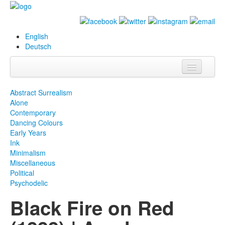
English
Deutsch
Info
Abstract Surrealism
Alone
Biografie
Contemporary
Dancing Colours
Bilder
Early Years
Ink
Datenbank
Minimalism
Miscellaneous
Ausstellungen
Political
& Projekte
Psychodelic
Black Fire on Red
Events
Presse