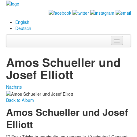
English
Deutsch
Info
Amos Schueller und
Biografie
Josef Elliott
Bilder
Nächste
Datenbank
Back to Album
Ausstellungen
Amos Schueller und Josef
& Projekte
Elliott
Events
Presse
"7 Easy Tricks to manipulte your peeps in 40 minutes" Concept,