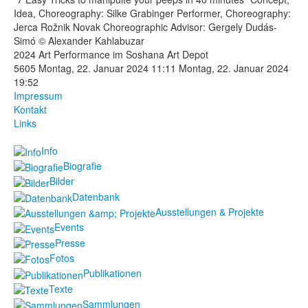
Idea, Choreography: Silke Grabinger Performer, Choreography:
Fotos
Jerca Rožnik Novak Choreographic Advisor: Gergely Dudás-
Simó © Alexander Kahlabuzar
Publikationen
2024 Art Performance im Soshana Art Depot
5605
Montag, 22. Januar 2024 11:11
Montag, 22. Januar 2024
Texte
19:52
Impressum
Kontakt
Sammlungen
Links
Museen
Info
Biografie
Bilder
Datenbank
Ausstellungen & Projekte
Events
Presse
Fotos
Publikationen
Texte
Sammlungen