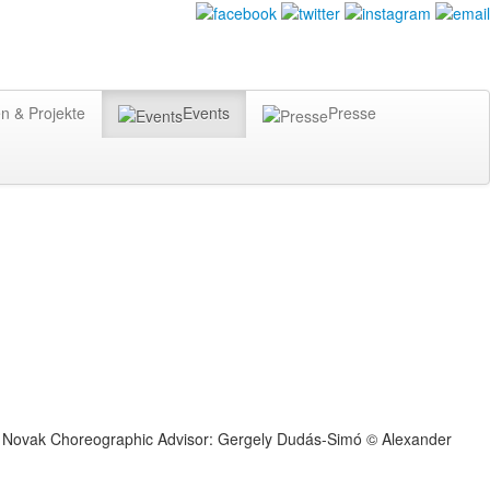
n & Projekte
Events
Presse
ik Novak Choreographic Advisor: Gergely Dudás-Simó © Alexander