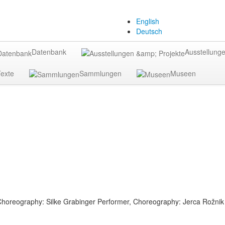
English
Deutsch
Datenbank
Ausstellunge
exte
Sammlungen
Museen
, Choreography: Silke Grabinger Performer, Choreography: Jerca Rožn