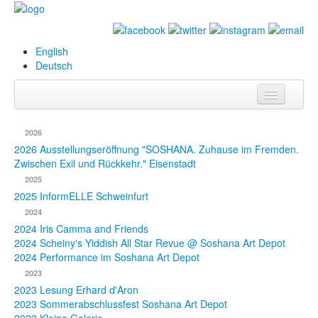
English
Deutsch
Info
2026
Biografie
2026 Ausstellungseröffnung "SOSHANA. Zuhause im Fremden.
Zwischen Exil und Rückkehr." Eisenstadt
Bilder
2025
2025 InformELLE Schweinfurt
Datenbank
2024
2024 Iris Camma and Friends
Ausstellungen
2024 Scheiny's Yiddish All Star Revue @ Soshana Art Depot
& Projekte
2024 Performance im Soshana Art Depot
2023
Events
2023 Lesung Erhard d'Aron
2023 Sommerabschlussfest Soshana Art Depot
Presse