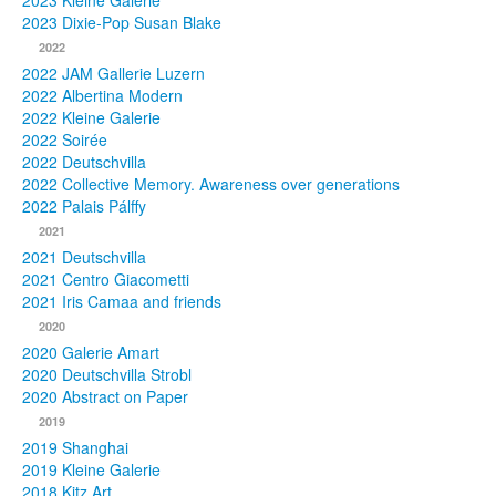
2023 Kleine Galerie
2023 Dixie-Pop Susan Blake
Fotos
2022
2022 JAM Gallerie Luzern
Publikationen
2022 Albertina Modern
2022 Kleine Galerie
Texte
2022 Soirée
2022 Deutschvilla
Sammlungen
2022 Collective Memory. Awareness over generations
2022 Palais Pálffy
Museen
2021
2021 Deutschvilla
2021 Centro Giacometti
2021 Iris Camaa and friends
2020
2020 Galerie Amart
2020 Deutschvilla Strobl
2020 Abstract on Paper
2019
2019 Shanghai
2019 Kleine Galerie
2018 Kitz Art