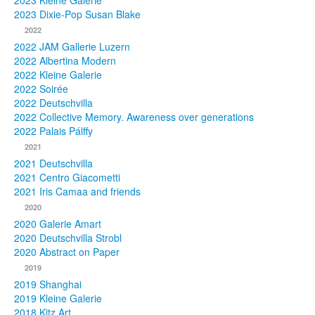
2023 Kleine Galerie
2023 Dixie-Pop Susan Blake
Fotos
2022
2022 JAM Gallerie Luzern
Publikationen
2022 Albertina Modern
2022 Kleine Galerie
Texte
2022 Soirée
2022 Deutschvilla
Sammlungen
2022 Collective Memory. Awareness over generations
2022 Palais Pálffy
Museen
2021
2021 Deutschvilla
2021 Centro Giacometti
2021 Iris Camaa and friends
2020
2020 Galerie Amart
2020 Deutschvilla Strobl
2020 Abstract on Paper
2019
2019 Shanghai
2019 Kleine Galerie
2018 Kitz Art