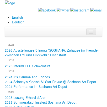
English
Deutsch
Info
2026
Biografie
2026 Ausstellungseröffnung "SOSHANA. Zuhause im Fremden.
Zwischen Exil und Rückkehr." Eisenstadt
Bilder
2025
2025 InformELLE Schweinfurt
Datenbank
2024
2024 Iris Camma and Friends
Ausstellungen
2024 Scheiny's Yiddish All Star Revue @ Soshana Art Depot
& Projekte
2024 Performance im Soshana Art Depot
2023
Events
2023 Lesung Erhard d'Aron
2023 Sommerabschlussfest Soshana Art Depot
Presse