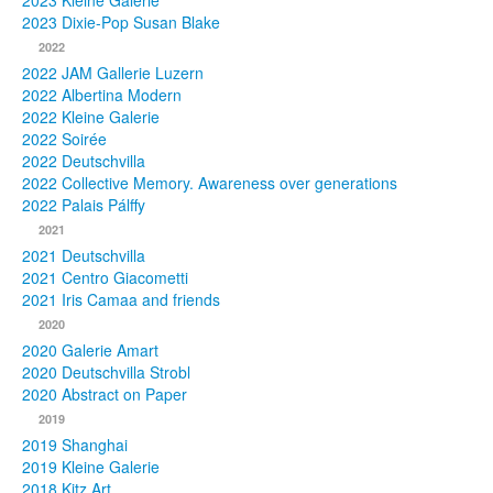
2023 Kleine Galerie
2023 Dixie-Pop Susan Blake
Fotos
2022
2022 JAM Gallerie Luzern
Publikationen
2022 Albertina Modern
2022 Kleine Galerie
Texte
2022 Soirée
2022 Deutschvilla
Sammlungen
2022 Collective Memory. Awareness over generations
2022 Palais Pálffy
Museen
2021
2021 Deutschvilla
2021 Centro Giacometti
2021 Iris Camaa and friends
2020
2020 Galerie Amart
2020 Deutschvilla Strobl
2020 Abstract on Paper
2019
2019 Shanghai
2019 Kleine Galerie
2018 Kitz Art