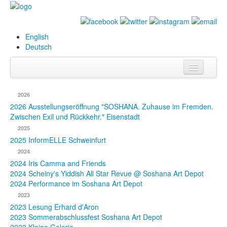
English
Deutsch
Info
2026
Biografie
2026 Ausstellungseröffnung "SOSHANA. Zuhause im Fremden.
Zwischen Exil und Rückkehr." Eisenstadt
Bilder
2025
2025 InformELLE Schweinfurt
Datenbank
2024
2024 Iris Camma and Friends
Ausstellungen
2024 Scheiny's Yiddish All Star Revue @ Soshana Art Depot
& Projekte
2024 Performance im Soshana Art Depot
2023
Events
2023 Lesung Erhard d'Aron
2023 Sommerabschlussfest Soshana Art Depot
Presse