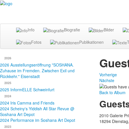
Info
Biografie
Bilder
Fotos
Publikationen
T
Guest
2026
2026 Ausstellungseröffnung "SOSHANA.
Zuhause im Fremden. Zwischen Exil und
Vorherige
Rückkehr." Eisenstadt
Nächste
2025
2025 InformELLE Schweinfurt
Back to Album
2024
Guests
2024 Iris Camma and Friends
2024 Scheiny's Yiddish All Star Revue @
Soshana Art Depot
2010 Galerie Pr
2024 Performance im Soshana Art Depot
18294
Dienstag
2023