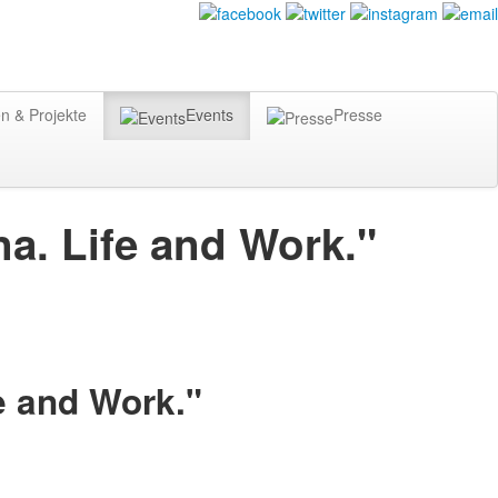
n & Projekte
Events
Presse
a. Life and Work."
e and Work."