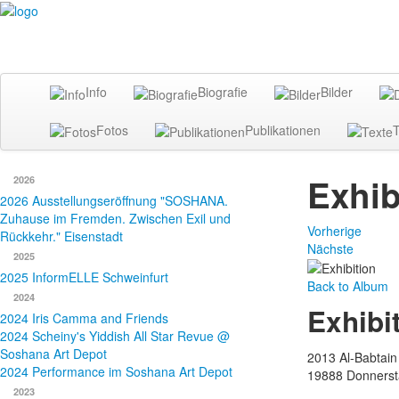
Info
Biografie
Bilder
Fotos
Publikationen
T
Exhib
2026
2026 Ausstellungseröffnung "SOSHANA.
Zuhause im Fremden. Zwischen Exil und
Vorherige
Rückkehr." Eisenstadt
Nächste
2025
2025 InformELLE Schweinfurt
Back to Album
2024
Exhibi
2024 Iris Camma and Friends
2024 Scheiny's Yiddish All Star Revue @
Soshana Art Depot
2013 Al-Babtain 
2024 Performance im Soshana Art Depot
19888
Donnerst
2023