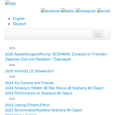
English
Deutsch
Info
2026
Biografie
2026 Ausstellungseröffnung "SOSHANA. Zuhause im Fremden.
Zwischen Exil und Rückkehr." Eisenstadt
Bilder
2025
2025 InformELLE Schweinfurt
Datenbank
2024
2024 Iris Camma and Friends
Ausstellungen
2024 Scheiny's Yiddish All Star Revue @ Soshana Art Depot
& Projekte
2024 Performance im Soshana Art Depot
2023
Events
2023 Lesung Erhard d'Aron
2023 Sommerabschlussfest Soshana Art Depot
Presse