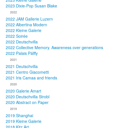
2023 Kleine Galerie
2023 Dixie-Pop Susan Blake
Fotos
2022
2022 JAM Gallerie Luzern
Publikationen
2022 Albertina Modern
2022 Kleine Galerie
Texte
2022 Soirée
2022 Deutschvilla
Sammlungen
2022 Collective Memory. Awareness over generations
2022 Palais Pálffy
Museen
2021
2021 Deutschvilla
2021 Centro Giacometti
2021 Iris Camaa and friends
2020
2020 Galerie Amart
2020 Deutschvilla Strobl
2020 Abstract on Paper
2019
2019 Shanghai
2019 Kleine Galerie
2018 Kitz Art