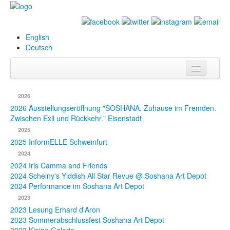
English
Deutsch
Info
2026
Biografie
2026 Ausstellungseröffnung "SOSHANA. Zuhause im Fremden.
Zwischen Exil und Rückkehr." Eisenstadt
Bilder
2025
2025 InformELLE Schweinfurt
Datenbank
2024
2024 Iris Camma and Friends
Ausstellungen
2024 Scheiny's Yiddish All Star Revue @ Soshana Art Depot
& Projekte
2024 Performance im Soshana Art Depot
2023
Events
2023 Lesung Erhard d'Aron
2023 Sommerabschlussfest Soshana Art Depot
Presse