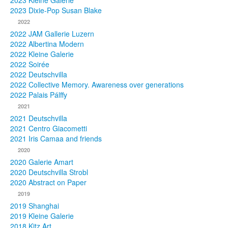
2023 Kleine Galerie
2023 Dixie-Pop Susan Blake
Fotos
2022
2022 JAM Gallerie Luzern
Publikationen
2022 Albertina Modern
2022 Kleine Galerie
Texte
2022 Soirée
2022 Deutschvilla
Sammlungen
2022 Collective Memory. Awareness over generations
2022 Palais Pálffy
Museen
2021
2021 Deutschvilla
2021 Centro Giacometti
2021 Iris Camaa and friends
2020
2020 Galerie Amart
2020 Deutschvilla Strobl
2020 Abstract on Paper
2019
2019 Shanghai
2019 Kleine Galerie
2018 Kitz Art