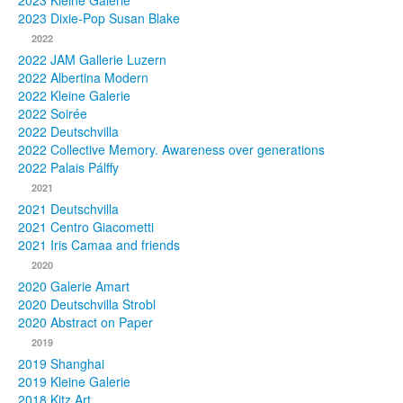
2023 Kleine Galerie
2023 Dixie-Pop Susan Blake
Fotos
2022
2022 JAM Gallerie Luzern
Publikationen
2022 Albertina Modern
2022 Kleine Galerie
Texte
2022 Soirée
2022 Deutschvilla
Sammlungen
2022 Collective Memory. Awareness over generations
2022 Palais Pálffy
Museen
2021
2021 Deutschvilla
2021 Centro Giacometti
2021 Iris Camaa and friends
2020
2020 Galerie Amart
2020 Deutschvilla Strobl
2020 Abstract on Paper
2019
2019 Shanghai
2019 Kleine Galerie
2018 Kitz Art