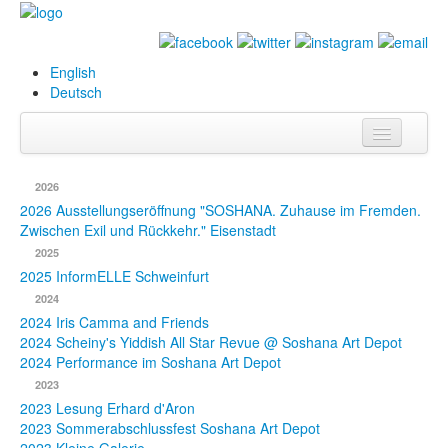
English
Deutsch
Info
2026
Biografie
2026 Ausstellungseröffnung "SOSHANA. Zuhause im Fremden.
Zwischen Exil und Rückkehr." Eisenstadt
Bilder
2025
2025 InformELLE Schweinfurt
Datenbank
2024
2024 Iris Camma and Friends
Ausstellungen
2024 Scheiny's Yiddish All Star Revue @ Soshana Art Depot
& Projekte
2024 Performance im Soshana Art Depot
2023
Events
2023 Lesung Erhard d'Aron
2023 Sommerabschlussfest Soshana Art Depot
Presse