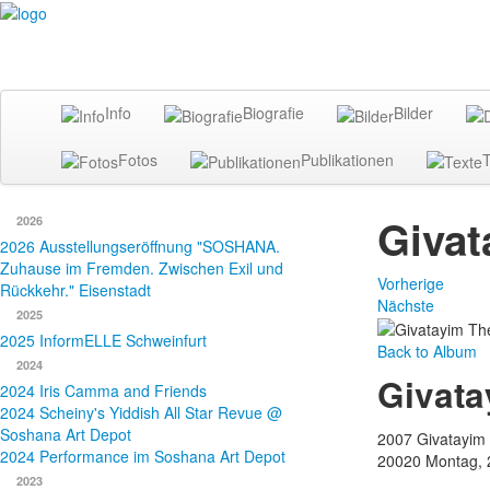
Info
Biografie
Bilder
Fotos
Publikationen
T
Givat
2026
2026 Ausstellungseröffnung "SOSHANA.
Zuhause im Fremden. Zwischen Exil und
Vorherige
Rückkehr." Eisenstadt
Nächste
2025
2025 InformELLE Schweinfurt
Back to Album
2024
Givata
2024 Iris Camma and Friends
2024 Scheiny's Yiddish All Star Revue @
Soshana Art Depot
2007 Givatayim 
2024 Performance im Soshana Art Depot
20020
Montag, 
2023