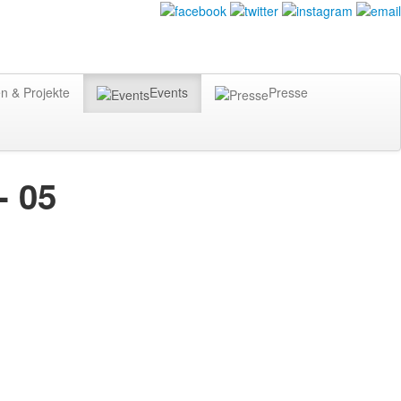
n & Projekte
Events
Presse
- 05