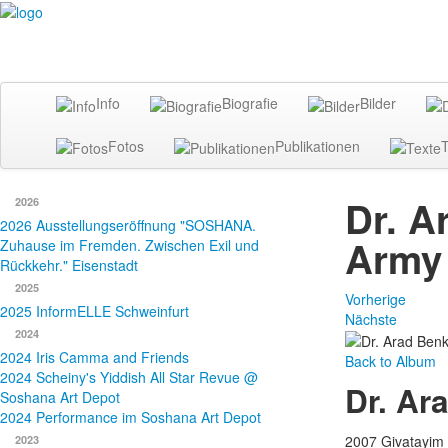
Info
Biografie
Bilder
Fotos
Publikationen
T
Dr. A
2026
2026 Ausstellungseröffnung "SOSHANA.
Army
Zuhause im Fremden. Zwischen Exil und
Rückkehr." Eisenstadt
2025
Vorherige
2025 InformELLE Schweinfurt
Nächste
2024
2024 Iris Camma and Friends
Back to Album
2024 Scheiny's Yiddish All Star Revue @
Dr. Ar
Soshana Art Depot
2024 Performance im Soshana Art Depot
2007 Givatayim 
2023