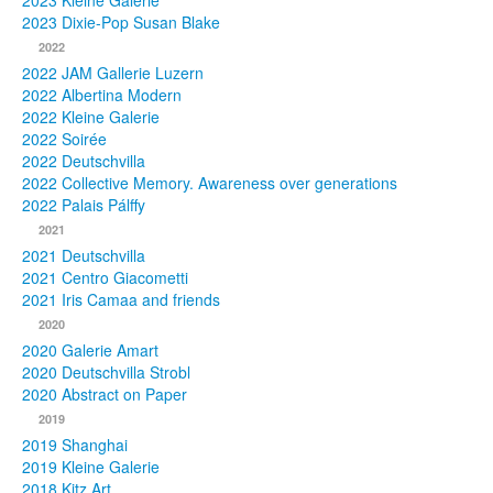
2023 Kleine Galerie
2023 Dixie-Pop Susan Blake
Fotos
2022
2022 JAM Gallerie Luzern
Publikationen
2022 Albertina Modern
2022 Kleine Galerie
Texte
2022 Soirée
2022 Deutschvilla
Sammlungen
2022 Collective Memory. Awareness over generations
2022 Palais Pálffy
Museen
2021
2021 Deutschvilla
2021 Centro Giacometti
2021 Iris Camaa and friends
2020
2020 Galerie Amart
2020 Deutschvilla Strobl
2020 Abstract on Paper
2019
2019 Shanghai
2019 Kleine Galerie
2018 Kitz Art