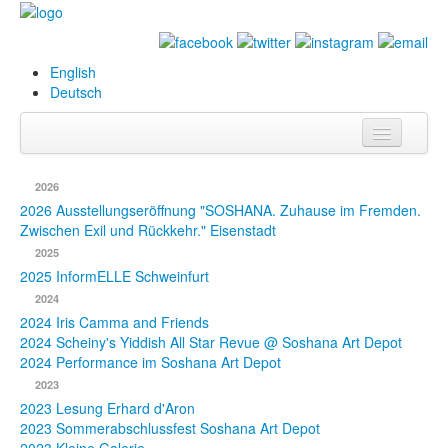
English
Deutsch
Info
2026
Biografie
2026 Ausstellungseröffnung "SOSHANA. Zuhause im Fremden.
Zwischen Exil und Rückkehr." Eisenstadt
Bilder
2025
2025 InformELLE Schweinfurt
Datenbank
2024
2024 Iris Camma and Friends
Ausstellungen
2024 Scheiny's Yiddish All Star Revue @ Soshana Art Depot
& Projekte
2024 Performance im Soshana Art Depot
2023
Events
2023 Lesung Erhard d'Aron
2023 Sommerabschlussfest Soshana Art Depot
Presse