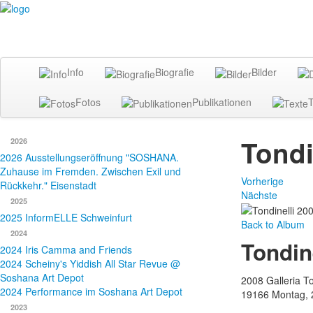
Info
Biografie
Bilder
Fotos
Publikationen
T
Tondi
2026
2026 Ausstellungseröffnung "SOSHANA.
Zuhause im Fremden. Zwischen Exil und
Vorherige
Rückkehr." Eisenstadt
Nächste
2025
2025 InformELLE Schweinfurt
Back to Album
2024
Tondine
2024 Iris Camma and Friends
2024 Scheiny's Yiddish All Star Revue @
Soshana Art Depot
2008 Galleria T
2024 Performance im Soshana Art Depot
19166
Montag, 
2023