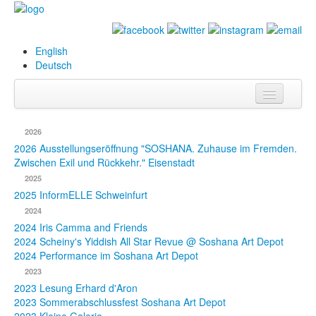
English
Deutsch
Info
2026
Biografie
2026 Ausstellungseröffnung "SOSHANA. Zuhause im Fremden.
Zwischen Exil und Rückkehr." Eisenstadt
Bilder
2025
2025 InformELLE Schweinfurt
Datenbank
2024
2024 Iris Camma and Friends
Ausstellungen
2024 Scheiny's Yiddish All Star Revue @ Soshana Art Depot
& Projekte
2024 Performance im Soshana Art Depot
2023
Events
2023 Lesung Erhard d'Aron
2023 Sommerabschlussfest Soshana Art Depot
Presse