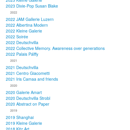
2023 Kleine Galerie
2023 Dixie-Pop Susan Blake
Fotos
2022
2022 JAM Gallerie Luzern
Publikationen
2022 Albertina Modern
2022 Kleine Galerie
Texte
2022 Soirée
2022 Deutschvilla
Sammlungen
2022 Collective Memory. Awareness over generations
2022 Palais Pálffy
Museen
2021
2021 Deutschvilla
2021 Centro Giacometti
2021 Iris Camaa and friends
2020
2020 Galerie Amart
2020 Deutschvilla Strobl
2020 Abstract on Paper
2019
2019 Shanghai
2019 Kleine Galerie
2018 Kitz Art