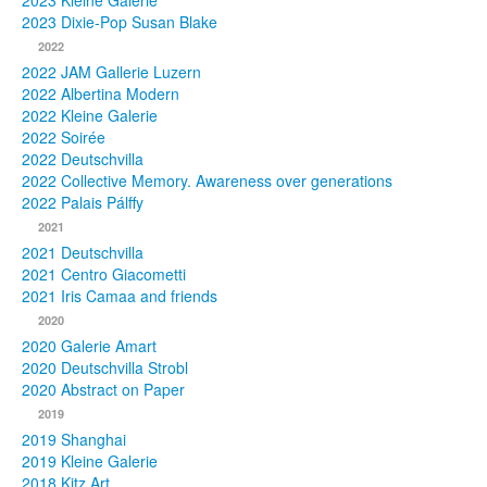
2023 Kleine Galerie
2023 Dixie-Pop Susan Blake
Fotos
2022
2022 JAM Gallerie Luzern
Publikationen
2022 Albertina Modern
2022 Kleine Galerie
Texte
2022 Soirée
2022 Deutschvilla
Sammlungen
2022 Collective Memory. Awareness over generations
2022 Palais Pálffy
Museen
2021
2021 Deutschvilla
2021 Centro Giacometti
2021 Iris Camaa and friends
2020
2020 Galerie Amart
2020 Deutschvilla Strobl
2020 Abstract on Paper
2019
2019 Shanghai
2019 Kleine Galerie
2018 Kitz Art