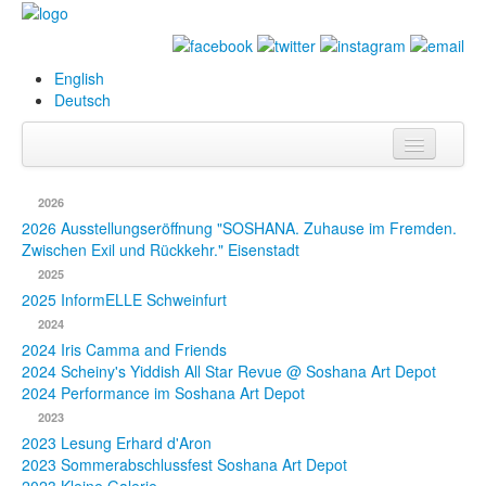
English
Deutsch
Info
2026
Biografie
2026 Ausstellungseröffnung "SOSHANA. Zuhause im Fremden.
Zwischen Exil und Rückkehr." Eisenstadt
Bilder
2025
2025 InformELLE Schweinfurt
Datenbank
2024
2024 Iris Camma and Friends
Ausstellungen
2024 Scheiny's Yiddish All Star Revue @ Soshana Art Depot
& Projekte
2024 Performance im Soshana Art Depot
2023
Events
2023 Lesung Erhard d'Aron
2023 Sommerabschlussfest Soshana Art Depot
Presse