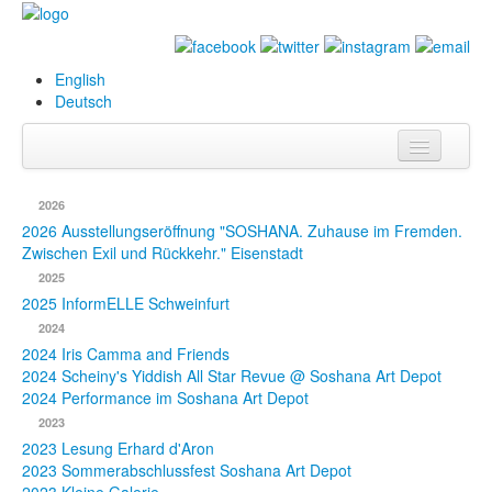
English
Deutsch
Info
2026
Biografie
2026 Ausstellungseröffnung "SOSHANA. Zuhause im Fremden.
Zwischen Exil und Rückkehr." Eisenstadt
Bilder
2025
2025 InformELLE Schweinfurt
Datenbank
2024
2024 Iris Camma and Friends
Ausstellungen
2024 Scheiny's Yiddish All Star Revue @ Soshana Art Depot
& Projekte
2024 Performance im Soshana Art Depot
2023
Events
2023 Lesung Erhard d'Aron
2023 Sommerabschlussfest Soshana Art Depot
Presse