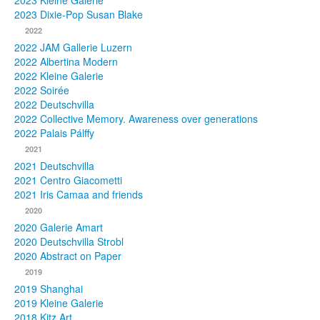
2023 Kleine Galerie
2023 Dixie-Pop Susan Blake
Fotos
2022
2022 JAM Gallerie Luzern
Publikationen
2022 Albertina Modern
2022 Kleine Galerie
Texte
2022 Soirée
2022 Deutschvilla
Sammlungen
2022 Collective Memory. Awareness over generations
2022 Palais Pálffy
Museen
2021
2021 Deutschvilla
2021 Centro Giacometti
2021 Iris Camaa and friends
2020
2020 Galerie Amart
2020 Deutschvilla Strobl
2020 Abstract on Paper
2019
2019 Shanghai
2019 Kleine Galerie
2018 Kitz Art