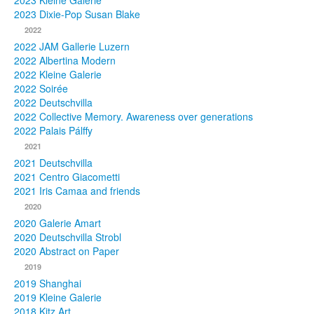
2023 Kleine Galerie
2023 Dixie-Pop Susan Blake
Fotos
2022
2022 JAM Gallerie Luzern
Publikationen
2022 Albertina Modern
2022 Kleine Galerie
Texte
2022 Soirée
2022 Deutschvilla
Sammlungen
2022 Collective Memory. Awareness over generations
2022 Palais Pálffy
Museen
2021
2021 Deutschvilla
2021 Centro Giacometti
2021 Iris Camaa and friends
2020
2020 Galerie Amart
2020 Deutschvilla Strobl
2020 Abstract on Paper
2019
2019 Shanghai
2019 Kleine Galerie
2018 Kitz Art