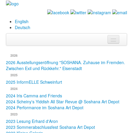
English
Deutsch
Info
2026
Biografie
2026 Ausstellungseröffnung "SOSHANA. Zuhause im Fremden.
Zwischen Exil und Rückkehr." Eisenstadt
Bilder
2025
2025 InformELLE Schweinfurt
Datenbank
2024
2024 Iris Camma and Friends
Ausstellungen
2024 Scheiny's Yiddish All Star Revue @ Soshana Art Depot
& Projekte
2024 Performance im Soshana Art Depot
2023
Events
2023 Lesung Erhard d'Aron
2023 Sommerabschlussfest Soshana Art Depot
Presse