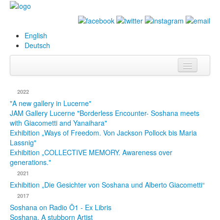
English
Deutsch
Info
2022
Biography
"A new gallery in Lucerne"
JAM Gallery Lucerne "Borderless Encounter- Soshana meets
with Giacometti and Yanaihara"
Paintings
Exhibition „Ways of Freedom. Von Jackson Pollock bis Maria
Lassnig"
Database
Exhibition „COLLECTIVE MEMORY. Awareness over
generations."
Exhibitions &
2021
Projects
Exhibition „Die Gesichter von Soshana und Alberto Giacometti“
Events
2017
Soshana on Radio Ö1 - Ex Libris
Press
Soshana. A stubborn Artist